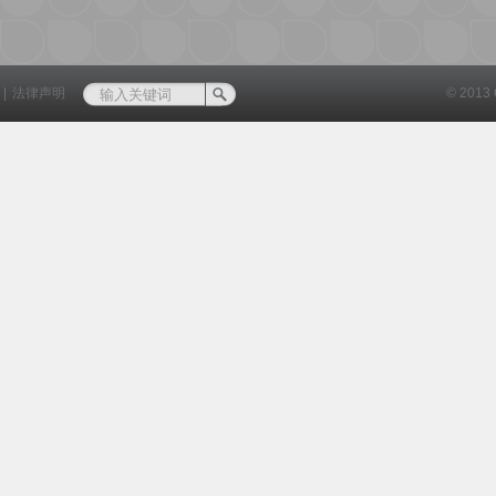
|
法律声明
© 201