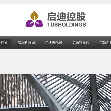
于启迪
清华科技园
启迪孵化器
启迪科技园
启迪科