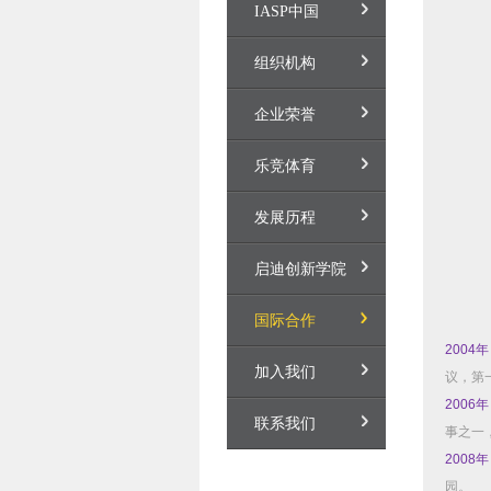
IASP中国
组织机构
企业荣誉
乐竞体育
发展历程
启迪创新学院
国际合作
2004
年
加入我们
议，第
2006
年
联系我们
事之一
2008
年
园。