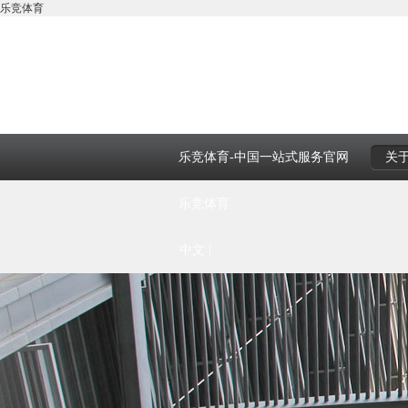
乐竞体育
乐竞体育-中国一站式服务官网
关
乐竞体育
中文 |