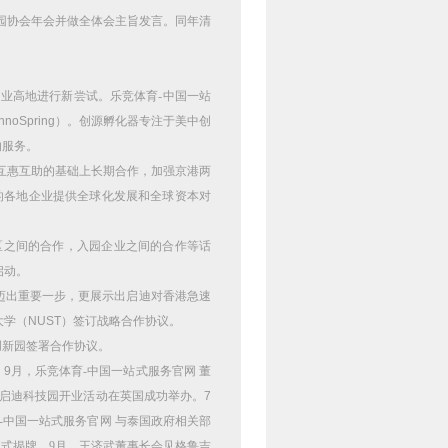
园协会年会并做全体会主旨发言。同年清
业高地进行新尝试。乐竞体育-中国一站
InnoSpring
）。创源孵化器专注于美中创
的服务。
互惠互助的基础上长期合作，加强京港两
的各地企业提供全球化发展和全球资本对
区之间的合作，入园企业之间的合作等话
启动。
迈出重要一步，更展示出启迪对香港急速
大学（
NUST
）签订战略合作协议。
创新园签署合作协议。
、
9
月，乐竞体育-中国一站式服务官网 董
启迪科技园开业活动在英国成功举办。
7
-中国一站式服务官网 与泰国政府相关部
正式揭牌。9月，王济武董事长会见格鲁吉