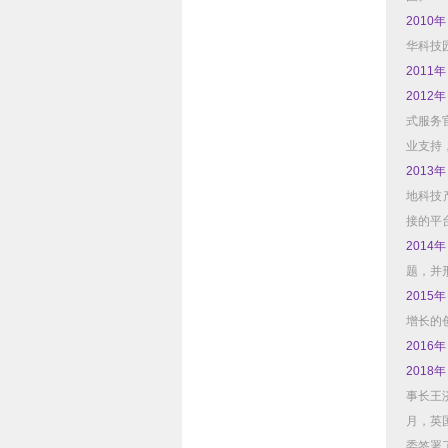
2010
年
华科技
2011
年
2012
年
式服务
业支持
2013
年
地科技
接的平
2014
年
题，并
2015
年
增长的
2016
年
2018
年
事长王
月，英
委签署