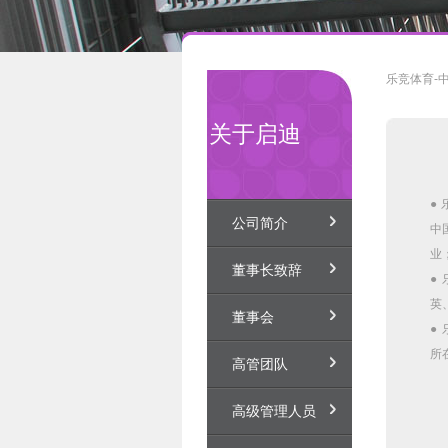
乐竞体育-
关于启迪
●
公司简介
中
业
董事长致辞
●
英
董事会
●
所
高管团队
高级管理人员