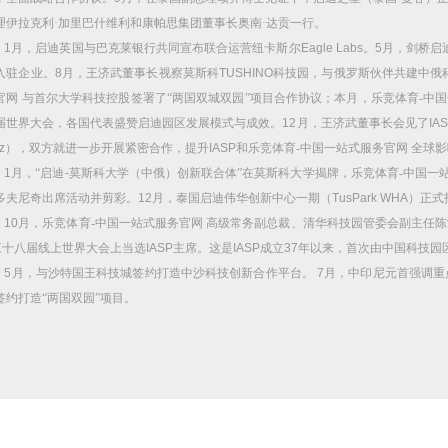
理伊拉克利·加里巴什维利和康帕思集团董事长奥南·达贡一行。
1
月，启迪英国与巴克莱银行共同宣布联合运营纽卡斯尔
Eagle Labs
。
5
月，剑桥启
入驻企业。
8
月，王济武董事长视察莫斯科
TUSHINO
科技园，与俄罗斯伙伴共建中俄
官网 与首尔大学科技控股签署了“两国双城双园”项目合作协议；本月，乐竞体育-中
届世界大会，各国代表盛赞启迪园区发展模式与成效。
12
月，王济武董事长会见了
IA
z
），双方就进一步开展紧密合作，提升
IASP
和乐竞体育-中国一站式服务官网 全球
年
1
月，“启迪
-
莫斯科大学（中俄）创新联合体”在莫斯科大学揭牌，乐竞体育-中国一
多夫尼奇出席活动并剪彩。
12
月，泰国启迪伟华创新中心一期（
TusPark WHA
）正式
10
月，乐竞体育-中国一站式服务官网 高级常务副总裁、清华科技园管委会副主任
三十八届线上世界大会上当选
IASP
主席。这是
IASP
成立
37
年以来，首次由中国科技园
5
月，与沙特国王科技城签约打造中沙科技创新合作平台。
7
月，中印尼元首强调重
签约打造“两国双园”项目。