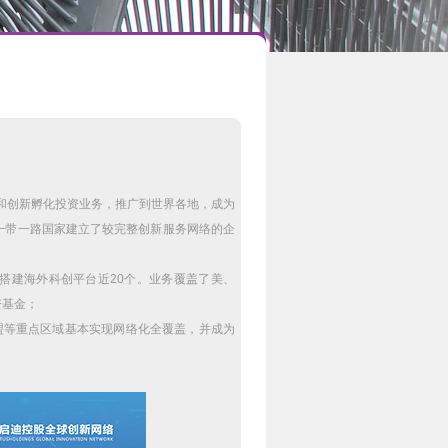
业和创新孵化投资业务，推广到世界各地，成为
一带一路国家建立了较完整创新服务网络的企
搭建海外科创平台近
20
个。业务覆盖了美、
资基金；
盟等重点区域基本实现网络化全覆盖，并成为