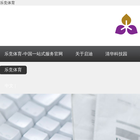
乐竞体育
乐竞体育-中国一站式服务官网
关于启迪
清华科技园
乐竞体育
中文 |