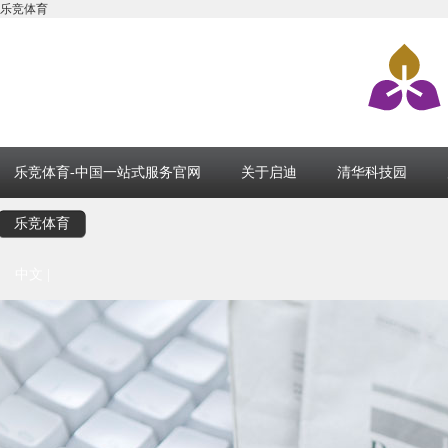
乐竞体育
乐竞体育-中国一站式服务官网
关于启迪
清华科技园
乐竞体育
中文 |