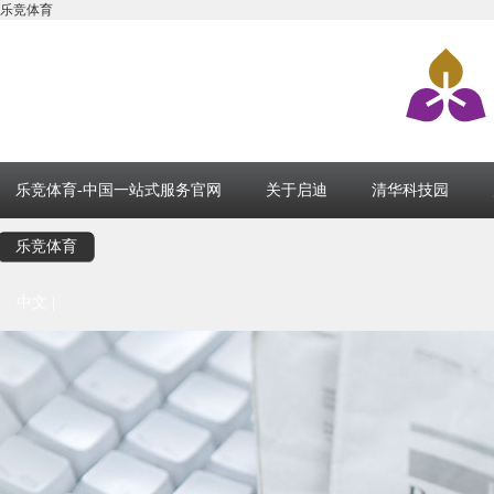
乐竞体育
乐竞体育-中国一站式服务官网
关于启迪
清华科技园
乐竞体育
中文 |