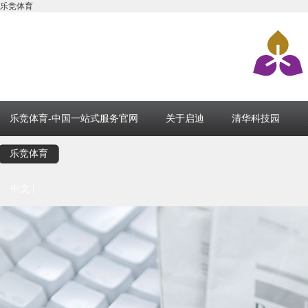
乐竞体育
乐竞体育-中国一站式服务官网
关于启迪
清华科技园
乐竞体育
中文 |