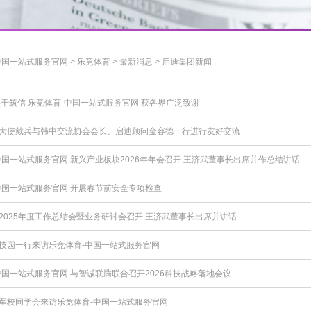
中国一站式服务官网
>
乐竞体育
>
最新消息
>
启迪集团新闻
实干筑信 乐竞体育-中国一站式服务官网 获各界广泛致谢
大使戴兵与韩中交流协会会长、启迪顾问金容德一行进行友好交流
中国一站式服务官网 新兴产业板块2026年年会召开 王济武董事长出席并作总结讲话
中国一站式服务官网 开展春节前安全专项检查
2025年度工作总结会暨业务研讨会召开 王济武董事长出席并讲话
技园一行来访乐竞体育-中国一站式服务官网
中国一站式服务官网 与智诚联腾联合召开2026科技战略落地会议
军校同学会来访乐竞体育-中国一站式服务官网