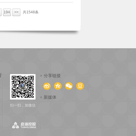
194
>>
共1548条
育
分享链接
新媒体
扫一扫，加微信