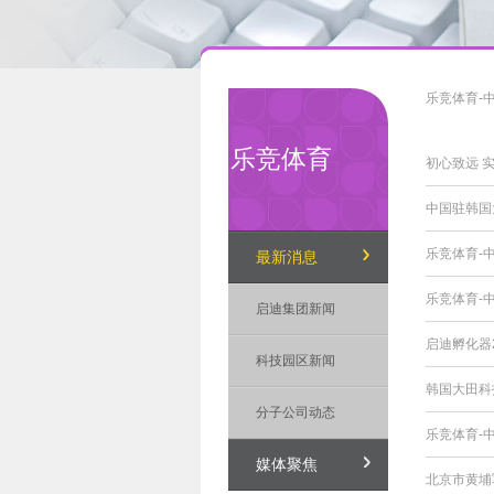
乐竞体育-
乐竞体育
初心致远 
中国驻韩国
乐竞体育-
最新消息
乐竞体育-
启迪集团新闻
启迪孵化器
科技园区新闻
韩国大田科
分子公司动态
乐竞体育-
媒体聚焦
北京市黄埔