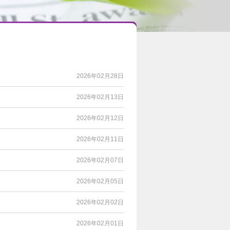
2026年02月28日
2026年02月13日
2026年02月12日
2026年02月11日
2026年02月07日
2026年02月05日
2026年02月02日
2026年02月01日