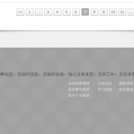
<<
1
....
3
4
5
6
7
8
9
10
11
....
迪孵化器
启迪科技园
启迪科技城
核心业务体系
党群工作
乐竞体
全球创新网络
工作动态
最新消息
垂直孵化体系
学习园地
媒体聚焦
新兴产业集群