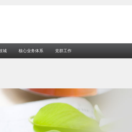
技城
核心业务体系
党群工作