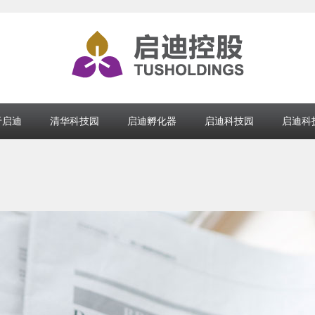
于启迪
清华科技园
启迪孵化器
启迪科技园
启迪科