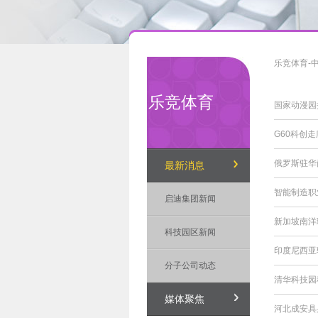
乐竞体育-
乐竞体育
国家动漫园
G60科创
俄罗斯驻华
最新消息
智能制造职
启迪集团新闻
新加坡南洋
科技园区新闻
印度尼西亚
分子公司动态
清华科技园
媒体聚焦
河北成安具