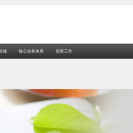
技城
核心业务体系
党群工作