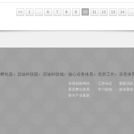
<<
1
....
6
7
8
9
10
11
12
13
14
....
迪孵化器
启迪科技园
启迪科技城
核心业务体系
党群工作
乐竞体
全球创新网络
工作动态
最新消息
垂直孵化体系
学习园地
媒体聚焦
新兴产业集群