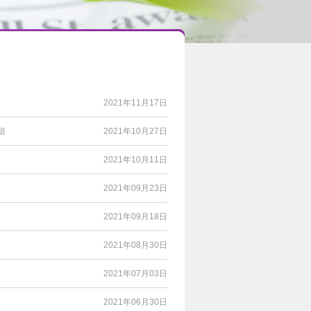
2021年11月17日
组
2021年10月27日
2021年10月11日
2021年09月23日
2021年09月18日
2021年08月30日
2021年07月03日
2021年06月30日