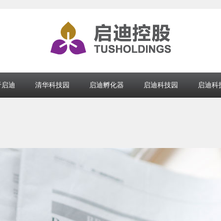
于启迪
清华科技园
启迪孵化器
启迪科技园
启迪科