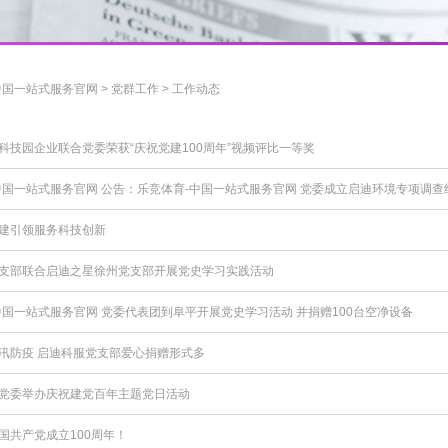
中国一站式服务官网
>
党群工作
>
工作动态
科技园企业联合党委荣获“庆祝党建100周年”视频评比一等奖
中国一站式服务官网 公告：乐竞体育-中国一站式服务官网 党委成立启迪环境专项调查
建引领服务科技创新
支部联合启迪之星徐州党支部开展党史学习实践活动
中国一站式服务官网 党委代表团到阜平开展党史学习活动 并捐赠100台空净设备
汛防疫 启迪科服党支部爱心捐赠形式多
党委举办庆祝建党百年主题党日活动
国共产党成立100周年！