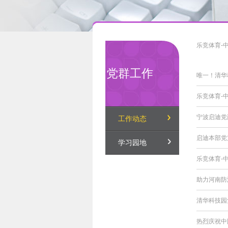
乐竞体育-
党群工作
唯一！清华
乐竞体育-
宁波启迪党
工作动态
启迪本部党
学习园地
乐竞体育-
助力河南防
清华科技园
热烈庆祝中