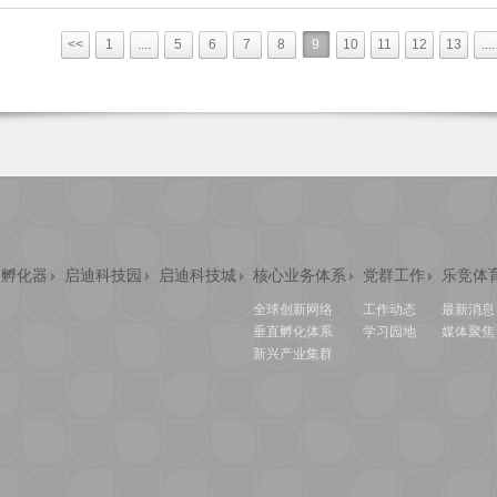
<<
1
....
5
6
7
8
9
10
11
12
13
....
迪孵化器
启迪科技园
启迪科技城
核心业务体系
党群工作
乐竞体
全球创新网络
工作动态
最新消息
垂直孵化体系
学习园地
媒体聚焦
新兴产业集群