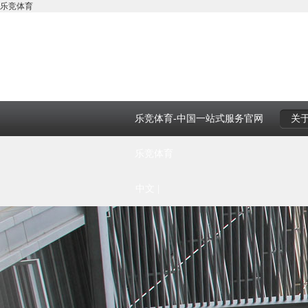
乐竞体育
乐竞体育-中国一站式服务官网
关
乐竞体育
中文 |