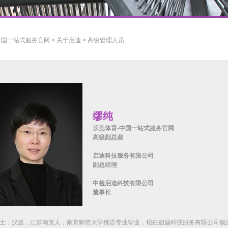
中国一站式服务官网
>
关于启迪
>
高级管理人员
缪纯
乐竞体育-中国一站式服务官网
高级副总裁
启迪科技服务有限公司
副总经理
中检启迪科技有限公司
董事长
士，汉族，江苏南京人，南京师范大学俄语专业毕业，现任启迪科技服务有限公司副