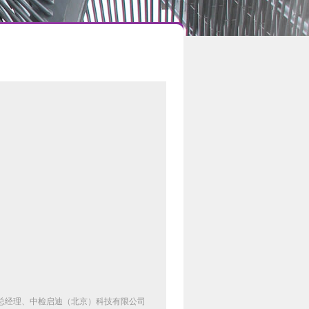
总经理、中检启迪（北京）科技有限公司