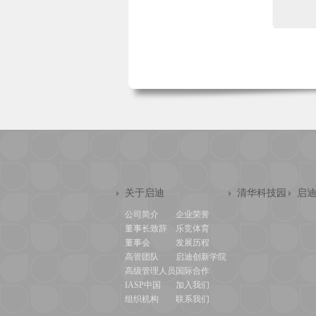
关于启迪
清华科技园
启
公司简介
企业荣誉
董事长致辞
乐竞体育
董事会
发展历程
高管团队
启迪创新学院
高级管理人员
国际合作
IASP中国
加入我们
组织机构
联系我们