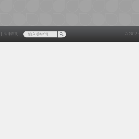
|
法律声明
© 201