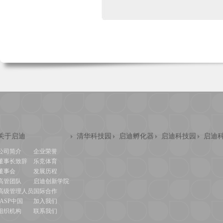
关于启迪
清华科技园
启迪孵化器
启迪科技园
启迪
公司简介
企业荣誉
董事长致辞
乐竞体育
董事会
发展历程
高管团队
启迪创新学院
高级管理人员
国际合作
IASP中国
加入我们
组织机构
联系我们