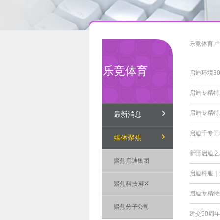
乐竞体育-
乐竞体育
启迪环境3
启迪专精特
启迪专精特
最新消息
启迪千专工
媒体聚焦
新疆启迪之
聚焦启迪集团
启迪科服｜
聚焦科技园区
启迪专精特新
聚焦分子公司
建交50周