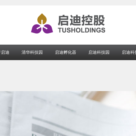
于启迪
清华科技园
启迪孵化器
启迪科技园
启迪科