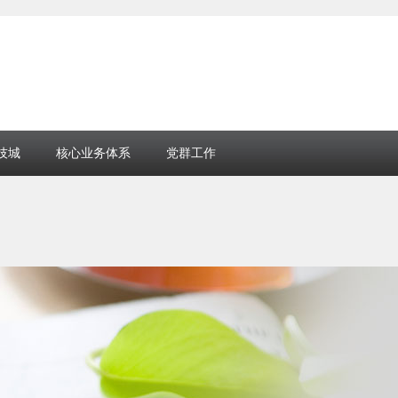
技城
核心业务体系
党群工作