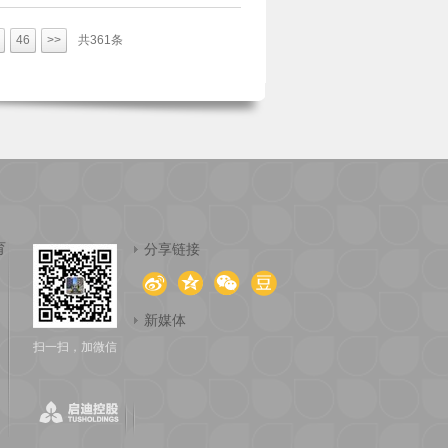
46
>>
共361条
育
分享链接
新媒体
扫一扫，加微信