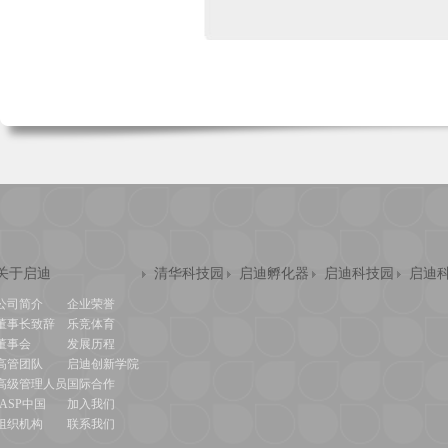
关于启迪
清华科技园
启迪孵化器
启迪科技园
启迪
公司简介
企业荣誉
董事长致辞
乐竞体育
董事会
发展历程
高管团队
启迪创新学院
高级管理人员
国际合作
IASP中国
加入我们
组织机构
联系我们