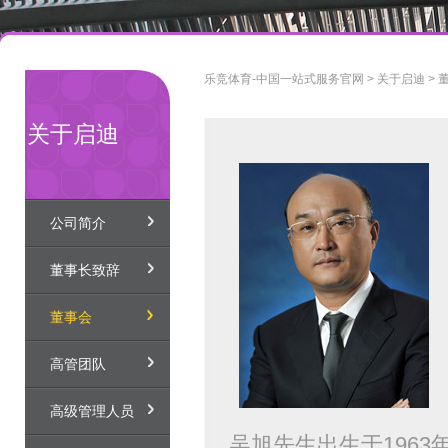
乐竞体育-中国一站式服务官网
>
关于启迪
>
关于启迪
公司简介
董事长致辞
董事会
高管团队
高级管理人员
吴旭先生出生于1963