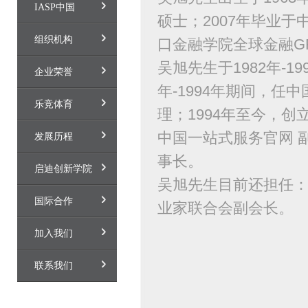
IASP中国
硕士；2007年毕业
组织机构
口金融学院全球金融G
吴旭先生于1982年-
企业荣誉
年-1994年期间，
乐竞体育
理；1994年至今，
中国一站式服务官网 
发展历程
事长。
启迪创新学院
吴旭先生目前还担任
国际合作
业家联合会副会长。
加入我们
联系我们