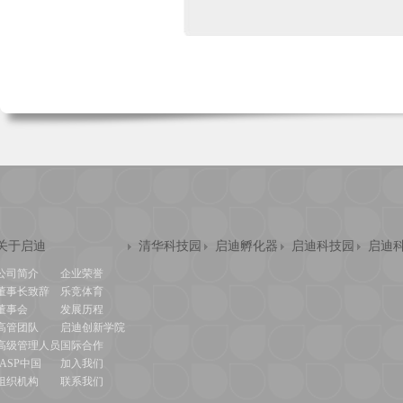
关于启迪
清华科技园
启迪孵化器
启迪科技园
启迪
公司简介
企业荣誉
董事长致辞
乐竞体育
董事会
发展历程
高管团队
启迪创新学院
高级管理人员
国际合作
IASP中国
加入我们
组织机构
联系我们