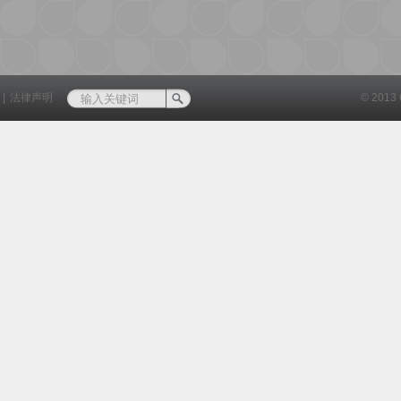
|
法律声明
© 201