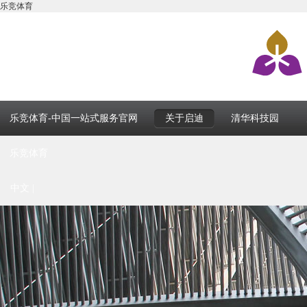
乐竞体育
乐竞体育-中国一站式服务官网
关于启迪
清华科技园
乐竞体育
中文 |